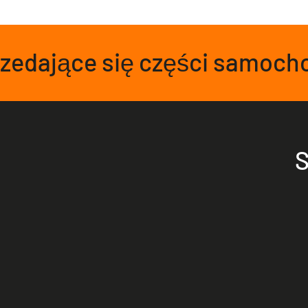
przedające się części samoc
S