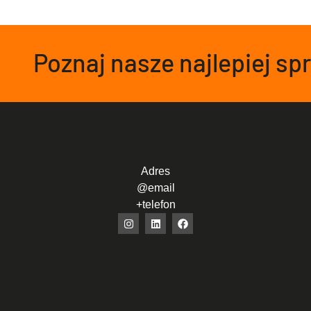
Poznaj nasze najlepiej s
Adres
@email
+telefon