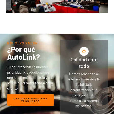
NUESTRO VALOR
¿Por qué
AutoLink?
Calidad ante
todo
Tu satisfacción es nuestra
prioridad. Proporcionamos
Damos prioridad al
una asistencia dedicada y un
alto rendimiento y la
servicio personalizado a cada
fiabilidad,
cliente.
garantizando que
cada producto
DESCUBRE NUESTROS
cumpla las normas
PRODUCTOS
del sector.